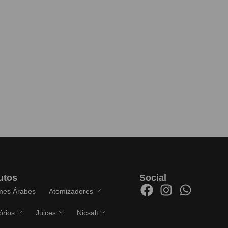
utos
Social
mes Árabes
Atomizadores
órios
Juices
Nicsalt