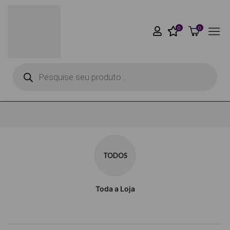
0
0
TODOS
Toda a Loja