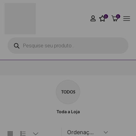
0
0
TODOS
Toda a Loja