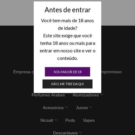
Antes de entrar
Você tem mais de 18 anos
de idade?
Este site exige que você
tenha 18 anos ou mais para
entrar em nosso site e ver o
conteúdo.
Empresa com vasta experiência no setor e compromisso
SOU MAIOR DE 18
com a qualidade e inovação,
NÃO, ME TIRE DAQUI
Produtos
Perfumes Árabes
Atomizadores
Acessórios
Juices
Nicsalt
Pods
Vapes
Descartáveis